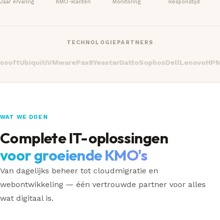
Jaar ervaring
KMO-klanten
Monitoring
Responstijd
TECHNOLOGIEPARTNERS
oft
Ubiquiti
VMware
Pax8
Yeastar
Datto
Sophos
Dell
Lenovo
HP
Mic
WAT WE DOEN
Complete IT-oplossingen
voor groeiende KMO's
Van dagelijks beheer tot cloudmigratie en
webontwikkeling — één vertrouwde partner voor alles
wat digitaal is.